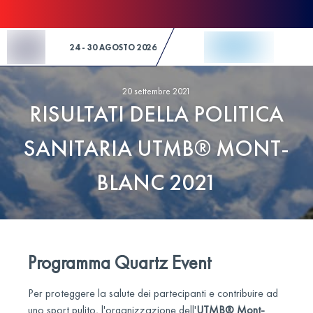
Skip to Content
24 - 30 AGOSTO 2026
20 settembre 2021
RISULTATI DELLA POLITICA
SANITARIA UTMB® MONT-
BLANC 2021
Programma Quartz Event
Per proteggere la salute dei partecipanti e contribuire ad
uno sport pulito, l'organizzazione dell'
UTMB® Mont-