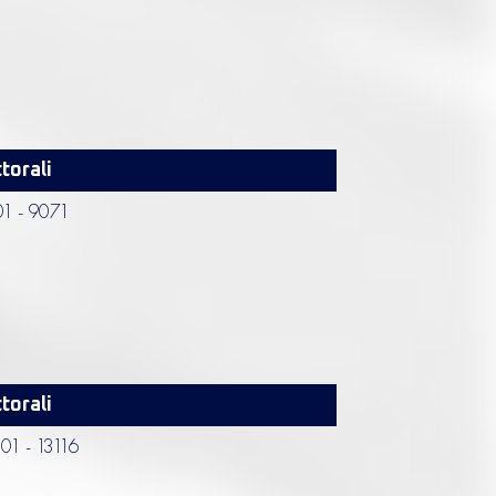
torali
1 - 9071
torali
01 - 13116