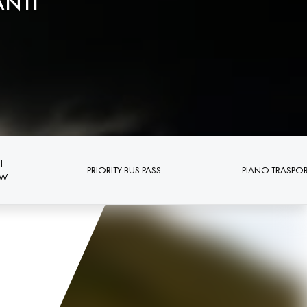
ANTI
I
PRIORITY BUS PASS
PIANO TRASPOR
EW