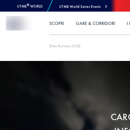
®
UTMB
WORLD
UTMB World Series Events
Skip to Content
SCOPRI
GARE & CORRIDORI
I
Elites Runners 2026
CAR