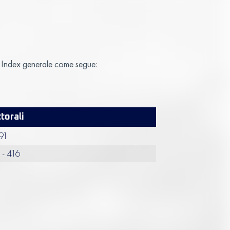
MB Index generale come segue:
torali
 91
 - 416