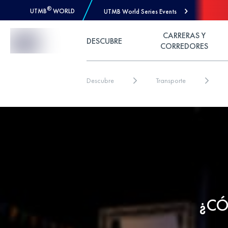
®
UTMB
WORLD
UTMB World Series Events
Skip to Content
CARRERAS Y
DESCUBRE
CORREDORES
Descubre
Transporte
¿CÓ