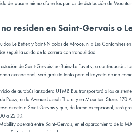
gida del pase el mismo día en los puntos de distribución de Mountai
 no residen en Saint-Gervais o L
luidos Le Bettex y Saint-Nicolas de Véroce, ni a Les Contamines en
s seguir la salida de la carrera con tranquilidad:
estación de Saint-Gervais-les-Bains-Le Fayet y, a continuación, to
orma excepcional, será gratuita tanto para el trayecto de ida como
rvicio de autobús lanzadera UTMB Bus transportará a los asistent
o de Passy, en la Avenue Joseph Thoret y en Mountain Store, 170 
ceso directo a Saint-Gervais y que, de forma excepcional, será gra
:00 a 22:00.
bility operará entre Saint-Gervais, en el aparcamiento de la MJ