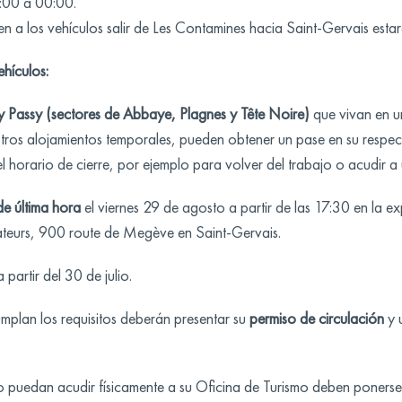
9:00 a 00:00.
en a los vehículos salir de Les Contamines hacia Saint-Gervais esta
hículos:
y Passy (sectores de Abbaye, Plagnes y Tête Noire)
que vivan en u
tros alojamientos temporales, pueden obtener un pase en su respect
l horario de cierre, por ejemplo para volver del trabajo o acudir a
de última hora
el viernes 29 de agosto a partir de las 17:30 en la
ateurs, 900 route de Megève en Saint-Gervais.
 partir del 30 de julio.
umplan los requisitos deberán presentar su
permiso de circulación
y 
 no puedan acudir físicamente a su Oficina de Turismo deben poners