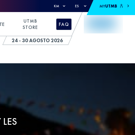
MY
UTMB
KM
ES
UTMB
TE
FAQ
STORE
24 - 30 AGOSTO 2026
 LES