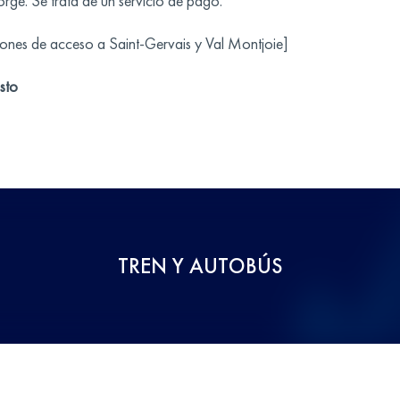
ge. Se trata de un servicio de pago.
ciones de acceso a Saint-Gervais y Val Montjoie]
sto
TREN Y AUTOBÚS