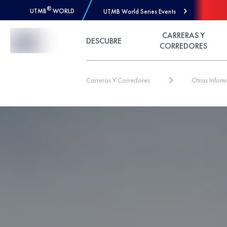
®
UTMB
WORLD
UTMB World Series Events
Skip to Content
CARRERAS Y
DESCUBRE
CORREDORES
Carreras Y Corredores
Otras Infor