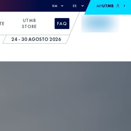
MY
UTMB
KM
ES
UTMB
TE
FAQ
STORE
24 - 30 AGOSTO 2026