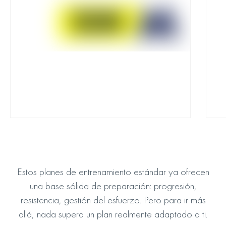
Plan de Entrenamiento ETC
P
Tus primeros pasos en el HOKA UTMB® Mont-
P
Blanc
De
Descarga el plan:
Estos planes de entrenamiento estándar ya ofrecen
una base sólida de preparación: progresión,
resistencia, gestión del esfuerzo. Pero para ir más
allá, nada supera un plan realmente adaptado a ti.