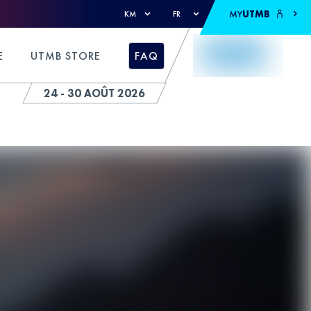
MY
UTMB
KM
FR
E
UTMB STORE
FAQ
24 - 30 AOÛT 2026