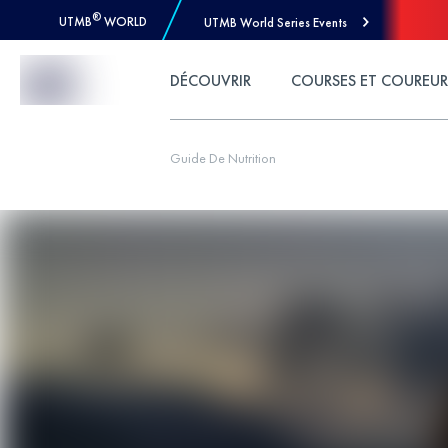
®
UTMB
WORLD
UTMB World Series Events
Skip to Content
DÉCOUVRIR
COURSES ET COUREUR
Guide De Nutrition