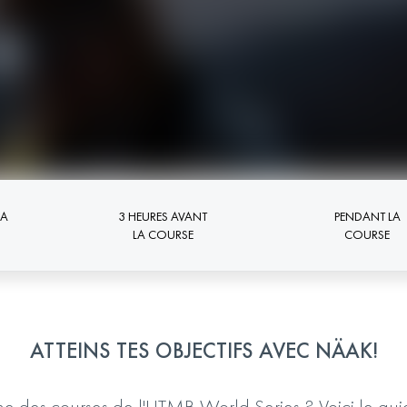
LA
3 HEURES AVANT
PENDANT LA
LA COURSE
COURSE
ATTEINS TES OBJECTIFS AVEC NÄAK!
une des courses de l'UTMB World Series ? Voici le gui