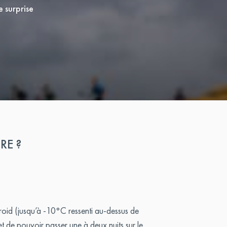
e surprise
RE ?
 froid (jusqu’à -10°C ressenti au-dessus de
t de pouvoir passer une à deux nuits sur le