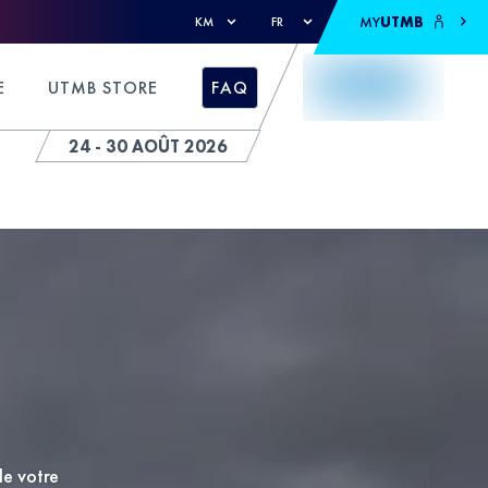
MY
UTMB
KM
FR
E
UTMB STORE
FAQ
24 - 30 AOÛT 2026
de votre