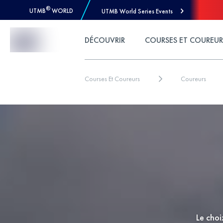
®
UTMB
WORLD
UTMB World Series Events
Skip to Content
DÉCOUVRIR
COURSES ET COUREUR
Courses Et Coureurs
Coureurs
Le choi