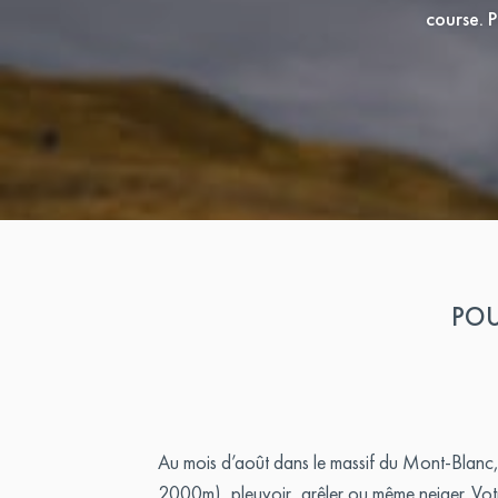
course. P
POU
Au mois d’août dans le massif du Mont-Blanc, il
2000m), pleuvoir, grêler ou même neiger. Votre