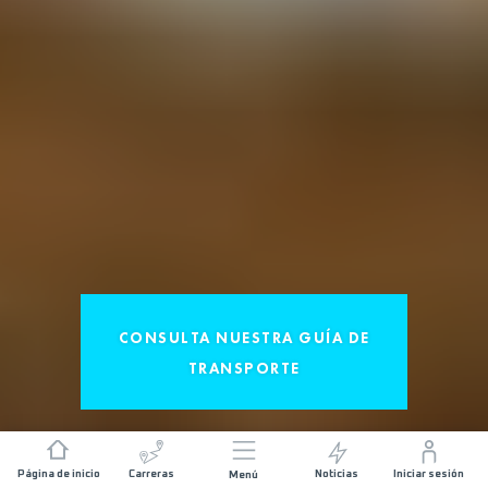
CONSULTA NUESTRA GUÍA DE
TRANSPORTE
Los buenos comportamientos
Página de inicio
Carreras
Noticias
Iniciar sesión
Menú