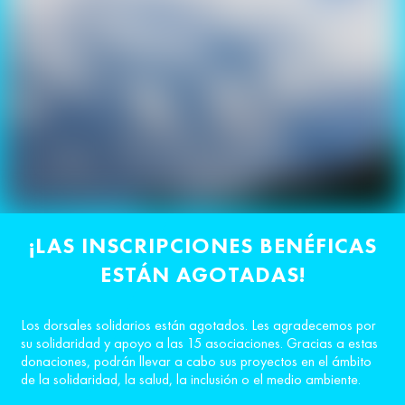
¡LAS INSCRIPCIONES BENÉFICAS
ESTÁN AGOTADAS!
Los dorsales solidarios están agotados. Les agradecemos por
su solidaridad y apoyo a las 15 asociaciones. Gracias a estas
donaciones, podrán llevar a cabo sus proyectos en el ámbito
de la solidaridad, la salud, la inclusión o el medio ambiente.