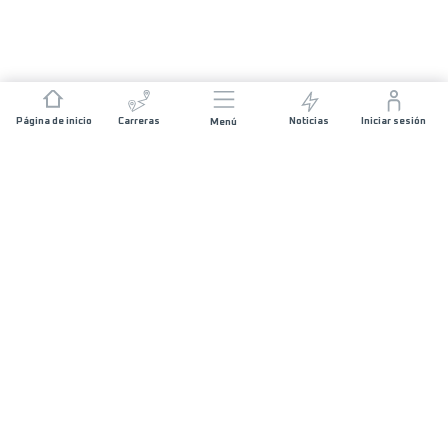
Página de inicio
Carreras
Noticias
Iniciar sesión
Menú
ÚNETE A NOSOTROS