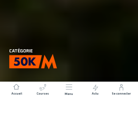
CATÉGORIE
Accueil
Courses
Actu
Se connecter
Menu
DISTANCE
DÉNIVELÉ POSITIF
60 KM
3500 M+
DATE DE DÉPART
DÉPART
JEUDI 27 AOÛT
ORSIÈRES - 08:15
2026